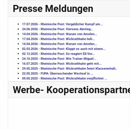
Presse Meldungen
17.07.2026 - Rheinische Post: Vergeblicher Kampf um...
24.06.2026 - Rheinische Post: Viersens Abstieg...
14.04.2026 - Rheinische Post: Warum von Amelen...
17.04.2026 - Rheinische Post: Wickrathhahn holt...
14.04.2026 - Rheinische Post: Warum von Amelen...
02.03.2026 - Rheinische Post: Klappt es auch mit einem...
02.12.2025 - Rheinische Post: So reagiert EX-Vor...
24.10.2025 - Rheinische Post: Wie Trainer Miguel...
16.07.2025 - Rheinische Post: Wickrathhahn geht mit...
29.05.2025 - Rheinische Post: Wickrathhahn feiert Klassenerhalt..
22.05.2025 - FUPA: Überraschender Wechsel in ...
09.05.2025 - Rheinische Post: Wickrathhahn verpflichtet ...
10.10.2024 - Rheinische Post: Wickrathhahn setzt sich ...
Werbe- Kooperationspartn
30.09.2024 - Der Lokalbote: Sportunfall ...
06.09.2024 - FUPA:
Spiele
r
der Ersten übernehmen ...
01.08.2024 - Rheinische Post: Wickrathhahn tauscht ...
27.06.2024 - Rheinische Post: Saisonbilanz ...
22.06.2024 - FUPA: Arbeitsgruppe gegen ...
06.06.2024 - Rheinische Post: Überraschende Trennung
03.05.2024 - Rheinische Post: Befreiungsschlag ...
21.02.2024 - Der Lokalbote: Sammelfieber
20.02.2024 - Rheinische Post: Hinrundenbilanz