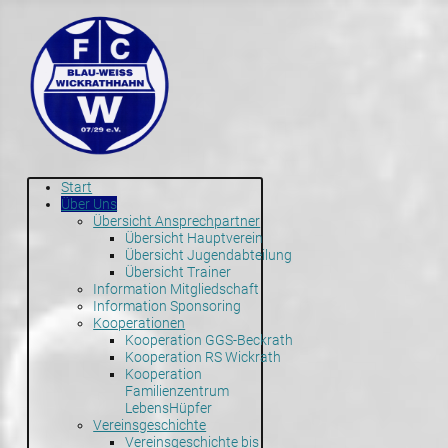
Start
Über Uns
Übersicht Ansprechpartner
Übersicht Hauptverein
Übersicht Jugendabteilung
Übersicht Trainer
Information Mitgliedschaft
Information Sponsoring
Kooperationen
Kooperation GGS-Beckrath
Kooperation RS Wickrath
Kooperation
Familienzentrum
LebensHüpfer
Vereinsgeschichte
Vereinsgeschichte bis