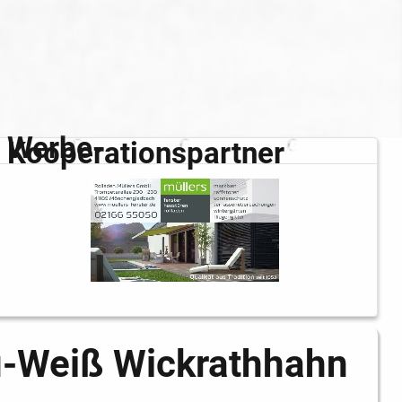
Werbe-
Kooperationspartner
lau-Weiß Wickrathhahn