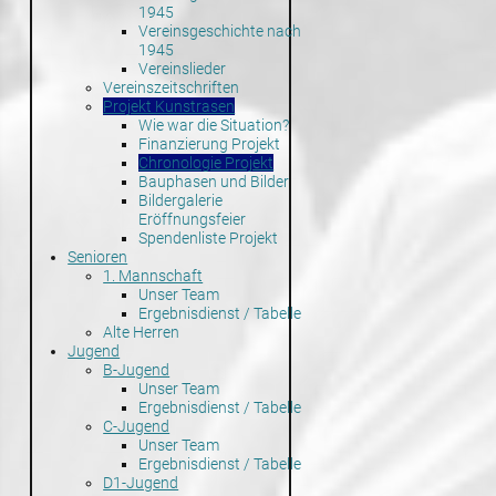
1945
Vereinsgeschichte nach
1945
Vereinslieder
Vereinszeitschriften
Projekt Kunstrasen
Wie war die Situation?
Finanzierung Projekt
Chronologie Projekt
Bauphasen und Bilder
Bildergalerie
Eröffnungsfeier
Spendenliste Projekt
Senioren
1. Mannschaft
Unser Team
Ergebnisdienst / Tabelle
Alte Herren
Jugend
B-Jugend
Unser Team
Ergebnisdienst / Tabelle
C-Jugend
Unser Team
Ergebnisdienst / Tabelle
D1-Jugend