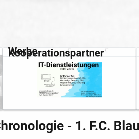
Werbe-
Kooperationspartner
Chronologie - 1. F.C. B