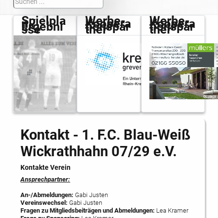
Spielpla
Werbe-
Werbe-
n /
Koopera
Koopera
Ergebni
tionspar
tionspar
sse
tner
tner
Kontakt - 1. F.C. Blau-Weiß
Wickrathhahn 07/29 e.V.
Kontakte Verein
Ansprechpartner:
An-/Abmeldungen:
Gabi Justen
Vereinswechsel:
Gabi Justen
Fragen zu Mitgliedsbeiträgen und Abmeldungen:
Lea Kramer