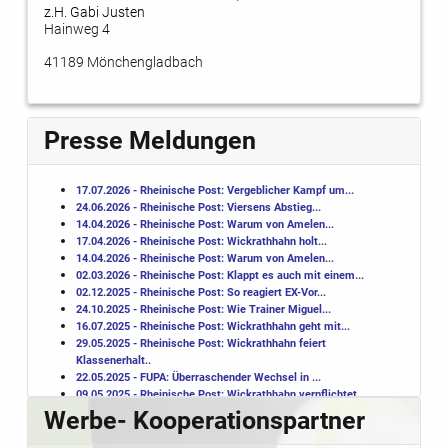
z.H. Gabi Justen
Hainweg 4
41189 Mönchengladbach
Presse Meldungen
17.07.2026 - Rheinische Post: Vergeblicher Kampf um...
24.06.2026 - Rheinische Post: Viersens Abstieg...
14.04.2026 - Rheinische Post: Warum von Amelen...
17.04.2026 - Rheinische Post: Wickrathhahn holt...
14.04.2026 - Rheinische Post: Warum von Amelen...
02.03.2026 - Rheinische Post: Klappt es auch mit einem...
02.12.2025 - Rheinische Post: So reagiert EX-Vor...
24.10.2025 - Rheinische Post: Wie Trainer Miguel...
16.07.2025 - Rheinische Post: Wickrathhahn geht mit...
29.05.2025 - Rheinische Post: Wickrathhahn feiert
Klassenerhalt..
22.05.2025 - FUPA: Überraschender Wechsel in ...
09.05.2025 - Rheinische Post: Wickrathhahn verpflichtet ...
10.10.2024 - Rheinische Post: Wickrathhahn setzt sich ...
Werbe- Kooperationspartner
30.09.2024 - Der Lokalbote: Sportunfall ...
06.09.2024 - FUPA:
Spiele
r
der Ersten übernehmen ...