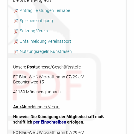
bleibt beim Mitglied )
Antrag Leistungen Teilhabe
Spielberechtigung
Satzung Verein
Unfallmeldung Vereinssport
Nutzungsregeln Kunstrasen
Unsere
Post
adresse/Geschäftsstelle
FC Blau-Weiß Wickrathhahn 07/29 e.V.
Begonienweg 15
41189 Mönchengladbach
An-/Ab
meldungen Verein
Hinweis: Die Kündigung der Mitgliedschaft muß
per Einschreiben
schriftlich
erfolgen.
FC Blau-Weiß Wickrathhahn 07/29 e.V.