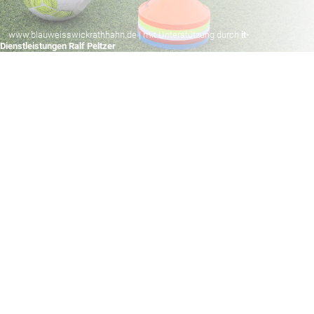
www.blauweisswickrathhahn.de | mit Unterstützung durch
it-
Dienstleistungen Ralf Peltzer