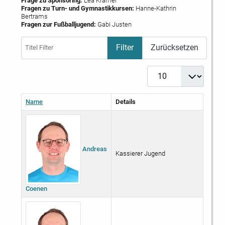
Frage zu Sponsoring:
Lea Kramer
Fragen zu Turn- und Gymnastikkursen:
Hanne-Kathrin
Bertrams
Fragen zur Fußballjugend:
Gabi Justen
Titel Filter
Filter
Zurücksetzen
Anzeige #
Name
Details
Andreas
Kassierer Jugend
Coenen