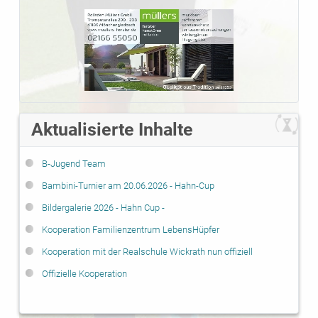
01.08.2024 - Rheinische Post: Wickrathhahn tauscht ...
27.06.2024 - Rheinische Post: Saisonbilanz ...
22.06.2024 - FUPA: Arbeitsgruppe gegen ...
06.06.2024 - Rheinische Post: Überraschende Trennung
03.05.2024 - Rheinische Post: Befreiungsschlag ...
21.02.2024 - Der Lokalbote: Sammelfieber
20.02.2024 - Rheinische Post: Hinrundenbilanz
Aktualisierte Inhalte
B-Jugend Team
Bambini-Turnier am 20.06.2026 - Hahn-Cup
Bildergalerie 2026 - Hahn Cup -
Kooperation Familienzentrum LebensHüpfer
Kooperation mit der Realschule Wickrath nun offiziell
Offizielle Kooperation